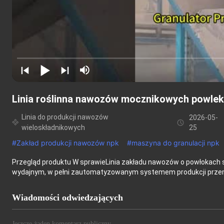
Linia roślinna nawozów mocznikowych powlek
Linia do produkcji nawozów
2026-05-
wieloskładnikowych
25
#
Zakład produkcji nawozów npk
#
maszyna do granulacji npk
Przegląd produktu W sprawieLinia zakładu nawozów o powłokach
wydajnym, w pełni zautomatyzowanym systemem produkcji przem
Wiadomości odwiedzających
Jeszcze żaden komentarz publiczny