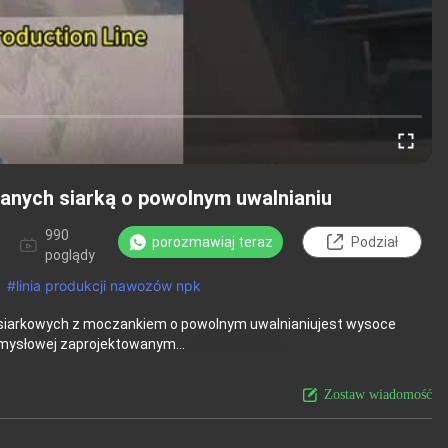
anych siarką o powolnym uwalnianiu
990
porozmawiaj teraz
Podział
poglądy
#
linia produkcji nawozów npk
 siarkowych z moczankiem o powolnym uwalnianiujest wysoce
ysłowej zaprojektowanym...
Zobacz więcej
Zostaw wiadomość