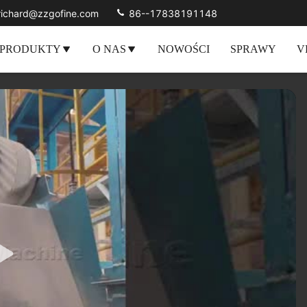
richard@zzgofine.com
86--17838191148
PRODUKTY
O NAS
NOWOŚCI
SPRAWY
V