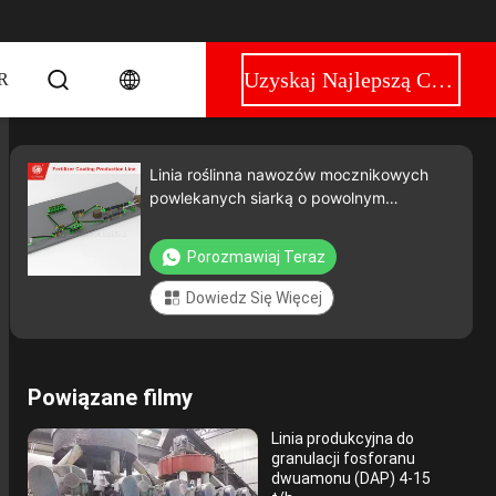
Uzyskaj Najlepszą Cenę
R
Linia roślinna nawozów mocznikowych
powlekanych siarką o powolnym
uwalnianiu
Porozmawiaj Teraz
Dowiedz Się Więcej
Powiązane filmy
Linia produkcyjna do
granulacji fosforanu
dwuamonu (DAP) 4-15