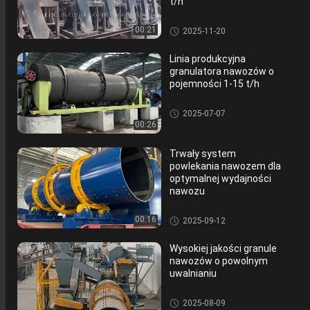
t/h
Linia do produkcji nawozów wi
00:21
2025-11-20
eloskładnikowych
Linia produkcyjna
granulatora nawozów o
pojemności 1-15 t/h
Linia do produkcji nawozów wi
2025-07-07
eloskładnikowych
00:26
Trwały system
powlekania nawozem dla
optymalnej wydajności
nawozu
Linia do produkcji nawozów wi
00:16
2025-09-12
eloskładnikowych
Wysokiej jakości granule
nawozów o powolnym
uwalnianiu
Linia do produkcji nawozów wi
2025-08-09