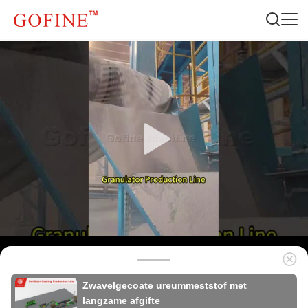
Zwavelgecoate ureummeststof met
langzame afgifte