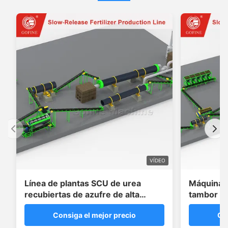
VÍDEO
Línea de plantas SCU de urea
Máquina 
recubiertas de azufre de alta
tambor gi
eficiencia con sistema sellador de
inoxidable
Consiga el mejor precio
Co
cera
encapsula
capas