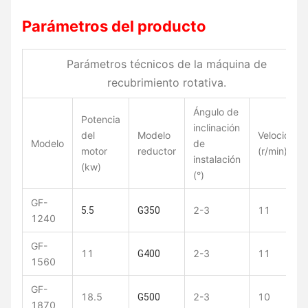
Parámetros del producto
Parámetros técnicos de la máquina de
recubrimiento rotativa.
Ángulo de
Potencia
inclinación
del
Modelo
Velocidad
Modelo
de
motor
reductor
(r/min)
instalación
(kw)
(°)
GF-
2-3
11
5.5
G350
1240
GF-
11
2-3
11
G400
1560
GF-
18.5
2-3
10
G500
1870