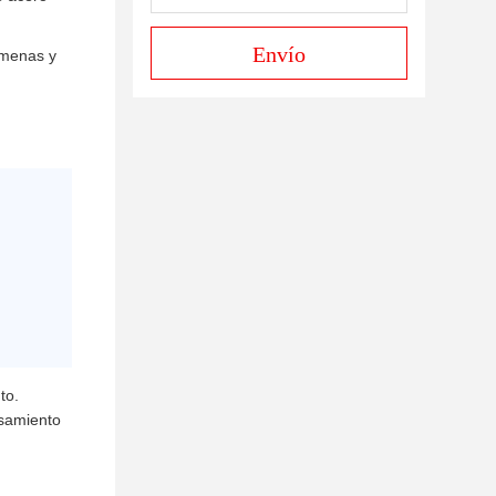
Envío
 menas y
to.
esamiento