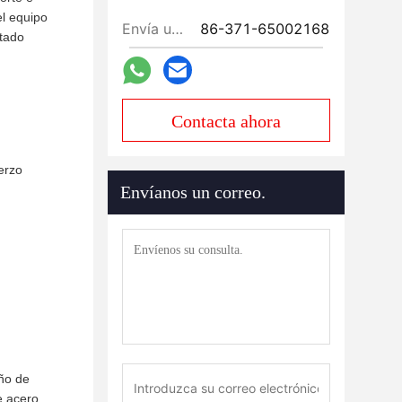
el equipo
Envía un fax.:
86-371-65002168
stado
Contacta ahora
erzo
Envíanos un correo.
ño de
e acero