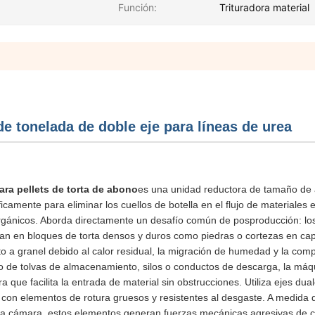
Función:
Trituradora material
e tonelada de doble eje para líneas de urea
para pellets de torta de abono
es una unidad reductora de tamaño de 
amente para eliminar los cuellos de botella en el flujo de materiales e
orgánicos. Aborda directamente un desafío común de posproducción: lo
n en bloques de torta densos y duros como piedras o cortezas en ca
 a granel debido al calor residual, la migración de humedad y la com
jo de tolvas de almacenamiento, silos o conductos de descarga, la máq
que facilita la entrada de material sin obstrucciones. Utiliza ejes dua
s con elementos de rotura gruesos y resistentes al desgaste. A medida 
a cámara, estos elementos generan fuerzas mecánicas agresivas de c