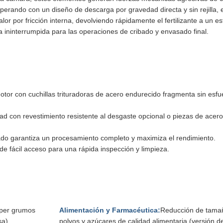
perando con un diseño de descarga por gravedad directa y sin rejilla, 
lor por fricción interna, devolviendo rápidamente el fertilizante a un e
ia ininterrumpida para las operaciones de cribado y envasado final.
tor con cuchillas trituradoras de acero endurecido fragmenta sin esfu
dad con revestimiento resistente al desgaste opcional o piezas de acero
izado garantiza un procesamiento completo y maximiza el rendimiento.
e fácil acceso para una rápida inspección y limpieza.
mper grumos
Alimentación y Farmacéutica:
Reducción de tama
sa)
polvos y azúcares de calidad alimentaria (versión d