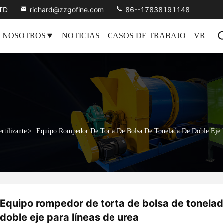
LTD
richard@zzgofine.com
86--17838191148
 NOSOTROS
NOTICIAS
CASOS DE TRABAJO
VR
rtilizante
>
Equipo Rompedor De Torta De Bolsa De Tonelada De Doble Eje 
Equipo rompedor de torta de bolsa de tonela
doble eje para líneas de urea