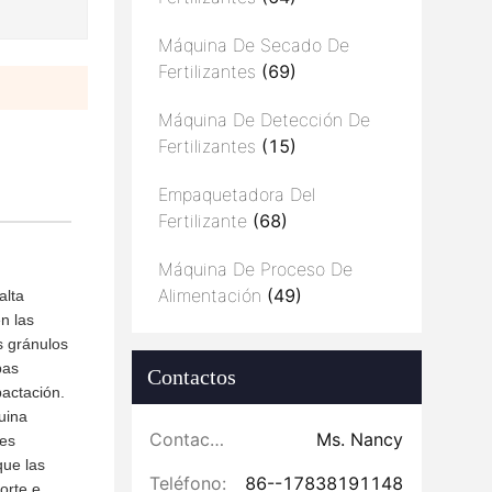
Máquina De Secado De
Fertilizantes
(69)
Máquina De Detección De
Fertilizantes
(15)
Empaquetadora Del
Fertilizante
(68)
Máquina De Proceso De
Alimentación
(49)
alta
n las
s gránulos
pas
Contactos
pactación.
uina
Contactos:
Ms. Nancy
les
que las
Teléfono:
86--17838191148
orte e