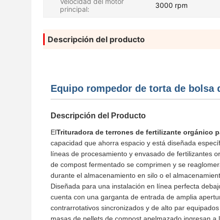
Velocidad del motor
3000 rpm
principal:
Descripción del producto
Equipo rompedor de torta de bolsa d
Descripción del Producto
El
Trituradora de terrones de fertilizante orgánico 
capacidad que ahorra espacio y está diseñada específic
líneas de procesamiento y envasado de fertilizantes 
de compost fermentado se comprimen y se reaglomera
durante el almacenamiento en silo o el almacenamiento
Diseñada para una instalación en línea perfecta deba
cuenta con una garganta de entrada de amplia apertura 
contrarrotativos sincronizados y de alto par equipado
masas de pellets de compost apelmazado ingresan a l