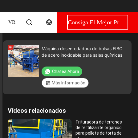
Consiga El Mejor Precio
VR
Máquina desenredadora de bolsas FIBC
de acero inoxidable para sales químicas
Chatea Ahora
Más Información
Vídeos relacionados
Trituradora de terrones
de fertilizante orgánico
para pellets de torta de