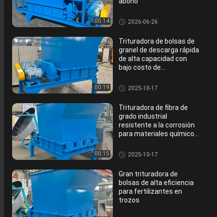
abono
Máquina de la trituradora del f
00:14
2026-06-26
ertilizante
Trituradora de bolsas de
granel de descarga rápida
de alta capacidad con
bajo costo de
mantenimiento
Máquina de la trituradora del f
00:19
2025-10-17
ertilizante
Trituradora de fibra de
grado industrial
resistente a la corrosión
para materiales químicos
y alimenticios
Máquina de la trituradora del f
00:15
2025-10-17
ertilizante
Gran trituradora de
bolsas de alta eficiencia
para fertilizantes en
trozos