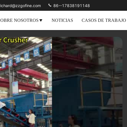
richard@zzgofine.com
86--17838191148
SOBRE NOSOTROS
NOTICIAS
CASOS DE TRABAJO