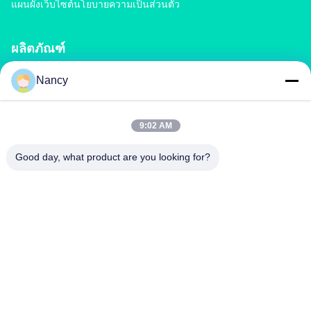
แผนผังเว็บไซต์
นโยบายความเป็นส่วนตัว
ผลิตภัณฑ์
Nancy
เครื่องปลูกปุ๋ยปุ๋ย
สายการผลิตปุ๋ยผสม
สายการผลิตปุ๋ยอินทรีย์
สายการผลิตปุ๋ย BB
เครื่องบดย่อยปุ๋ยลูกกลิ้งคู่
เครื่องบดย่อยปุ๋ยแบบถังหมุน
9:02 AM
Good day, what product are you looking for?
ติดต่อเรา
richard@zzgofine.com
0086-17838191148
ห้อง 2115, Jinshi International, ถนน Kangtai, เมือง
Xingyang, เมือง Zhengzhou, จังหวัด Henan