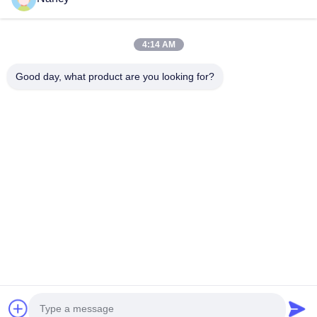
खाद उर्वरक मशीन
यौगिक उर्वरक उत्पादन लाइन
जैविक उर्वरक उत्पादन लाइन
बीबी उर्वरक उत्पादन लाइन
डबल रोलर उर्वरक दानेदार
रोटरी ड्रम उर्वरक दानेदार
4:14 AM
Good day, what product are you looking for?
हमसे संपर्क करें
richard@zzgofine.com
0086-17838191148
कक्ष 2115, जिंशी इंटरनेशनल, कांगताई रोड, शिंगयांग शहर, झेंगझोउ शहर,
हेनान प्रांत
चीन अच्छी गुणवत्ता खाद उर्वरक मशीन आपूर्तिकर्ता. कॉपीराइट © 2020-2026 Zhengzhou
Gofine Machine Equipment CO., LTD सभी अधिकार सुरक्षित हैं।