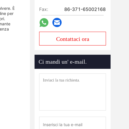
olvere. È
Fax:
86-371-65002168
line per
ri.
onante
tenza
Contattaci ora
Ci mandi un' e-mail.