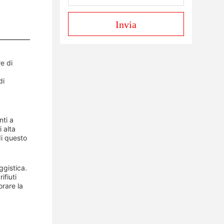
Invia
e di
di
nti a
 alta
di questo
ggistica.
ifiuti
orare la