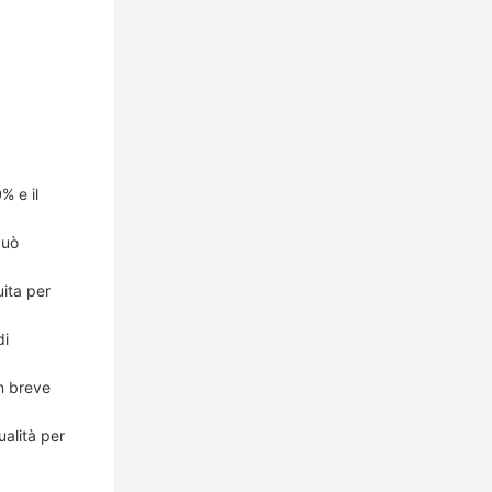
% e il
Può
uita per
di
n breve
ualità per