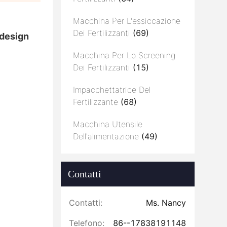
Macchina Per L'essiccazione
Dei Fertilizzanti
(69)
 design
Macchina Per Lo Screening
Dei Fertilizzanti
(15)
Impacchettatrice Del
Fertilizzante
(68)
Macchina Utensile
Dell'alimentazione
(49)
Contatti
Contatti:
Ms. Nancy
Telefono:
86--17838191148