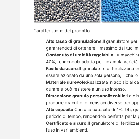
Caratteristiche del prodotto
Alto tasso di granulazione:
Il granulatore per
garantendoti di ottenere il massimo dai tuoi mate
Contenuto di umidità regolabile:
La macchina 
40%, rendendola adatta per un'ampia varietà d
Facile da usare:
Il granulatore di fertilizzanti
essere azionato da una sola persona, il che lo 
Materiale durevole:
Realizzata in acciaio al c
durare e può resistere a un uso intenso.
Dimensione granulo personalizzabile:
La di
produrre granuli di dimensioni diverse per app
Alta capacità:
Con una capacità di 1-2 t/h, qu
periodo di tempo, rendendola perfetta per la 
Certificato e sicuro:
Il granulatore di fertiliz
l'uso in vari ambienti.