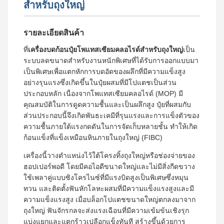
สำหรับถุงใหญ่
รายละเอียดสินค้า
ที่
เครื่องบดก้อนปุ๋ยโพแทสเซียมคลอไรด์สำหรับถุงใหญ่
เป็น
ระบบลดขนาดสำหรับงานหนักพิเศษที่ได้รับการออกแบบมา
เป็นพิเศษเพื่อแตกหักการบดอัดของผลึกที่มีความแข็งสูง
อย่างรุนแรงซึ่งเกิดขึ้นในปุ๋ยผสมที่มีโปแตชเป็นส่วน
ประกอบหลัก เนื่องจากโพแทสเซียมคลอไรด์ (MOP) มี
คุณสมบัติในการดูดความชื้นและเป็นผลึกสูง ปุ๋ยที่ผสมกับ
ส่วนประกอบนี้จึงเกิดพันธะเคมีที่รุนแรงและการแข็งตัวของ
ความชื้นภายใต้แรงกดดันในการจัดเก็บหลายชั้น ทำให้เกิด
ก้อนแข็งที่แข็งเหมือนหินภายในถุงใหญ่ (FIBC)
เครื่องนี้วางตำแหน่งไว้ใต้โครงทิ้งถุงใหญ่หรือช่องจ่ายของ
ฮอปเปอร์พอดี โดยมีคอไอดีขนาดใหญ่และไม่มีสิ่งกีดขวาง
ใช้เพลาคู่แบบซิงโครไนซ์ที่มีแรงบิดสูงเป็นพิเศษซึ่งหมุน
ทวน และติดตั้งฟันหักโลหะผสมที่มีความแข็งแรงสูงและมี
ความแข็งแรงสูง เมื่อบล็อกโปแตชขนาดใหญ่ตกลงมาจาก
ถุงใหญ่ ฟันจักรกลจะส่งแรงเฉือนที่มีความเข้มข้นเชิงรุก
แบ่งแยกและแตกร้าวเปลือกแข็งทันที สร้างขึ้นด้วยการ