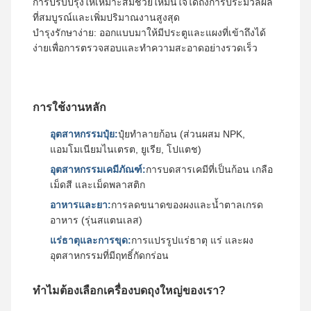
การปรับปรุงให้เหมาะสมช่วยให้มั่นใจได้ถึงการประมวลผล
ที่สมบูรณ์และเพิ่มปริมาณงานสูงสุด
บำรุงรักษาง่าย: ออกแบบมาให้มีประตูและแผงที่เข้าถึงได้
ง่ายเพื่อการตรวจสอบและทำความสะอาดอย่างรวดเร็ว
การใช้งานหลัก
อุตสาหกรรมปุ๋ย:
ปุ๋ยทำลายก้อน (ส่วนผสม NPK,
แอมโมเนียมไนเตรต, ยูเรีย, โปแตช)
อุตสาหกรรมเคมีภัณฑ์:
การบดสารเคมีที่เป็นก้อน เกลือ
เม็ดสี และเม็ดพลาสติก
อาหารและยา:
การลดขนาดของผงและน้ำตาลเกรด
อาหาร (รุ่นสแตนเลส)
แร่ธาตุและการขุด:
การแปรรูปแร่ธาตุ แร่ และผง
อุตสาหกรรมที่มีฤทธิ์กัดกร่อน
ทำไมต้องเลือกเครื่องบดถุงใหญ่ของเรา?