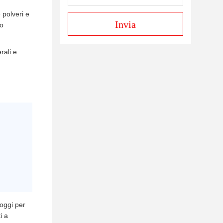
 polveri e
Invia
io
rali e
 oggi per
i a