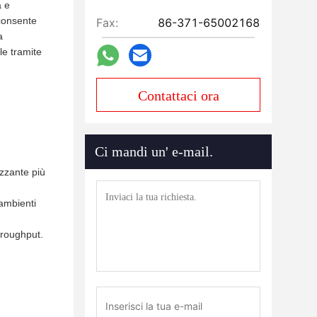
a e
 consente
Fax:
86-371-65002168
a
 le tramite
Contattaci ora
Ci mandi un' e-mail.
izzante più
 ambienti
hroughput.