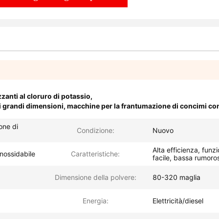
zanti al cloruro di potassio
,
i grandi dimensioni
,
macchine per la frantumazione di concimi co
one di
Condizione:
Nuovo
Alta efficienza, fun
inossidabile
Caratteristiche:
facile, bassa rumoros
Dimensione della polvere:
80-320 maglia
Energia:
Elettricità/diesel