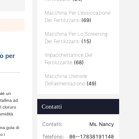
Macchina Per L'essiccazione
Dei Fertilizzanti
(69)
Macchina Per Lo Screening
Dei Fertilizzanti
(15)
Impacchettatrice Del
io per
Fertilizzante
(68)
Macchina Utensile
Dell'alimentazione
(49)
ni
è un
tallina ad
Contatti
l cloruro
umidità
Contatti:
Ms. Nancy
una gola di
o i
Telefono:
86--17838191148