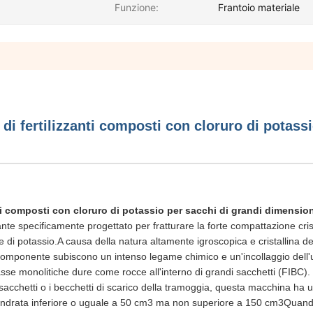
Funzione:
Frantoio materiale
i fertilizzanti composti con cloruro di potass
ti composti con cloruro di potassio per sacchi di grandi dimensio
nte specificamente progettato per fratturare la forte compattazione cris
e di potassio.A causa della natura altamente igroscopica e cristallina de
o componente subiscono un intenso legame chimico e un'incollaggio dell'
asse monolitiche dure come rocce all'interno di grandi sacchetti (FIBC).
 sacchetti o i becchetti di scarico della tramoggia, questa macchina ha 
cilindrata inferiore o uguale a 50 cm3 ma non superiore a 150 cm3Quand