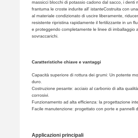
massicci blocchi di potassio cadono dal sacco, i denti 
frantuma le croste indurite all' istanteCostruita con 
al materiale condizionato di uscire liberamente, riduce
resistente ripristina rapidamente il fertilizzante in un f
e proteggendo completamente le linee di imballaggio a v
sovraccarichi.
Caratteristiche chiave e vantaggi
Capacità superiore di rottura dei grumi: Un potente mot
duro.
Costruzione pesante: acciaio al carbonio di alta qualità
corrosivi.
Funzionamento ad alta efficienza: la progettazione int
Facile manutenzione: progettato con porte e pannelli di
Applicazioni principali