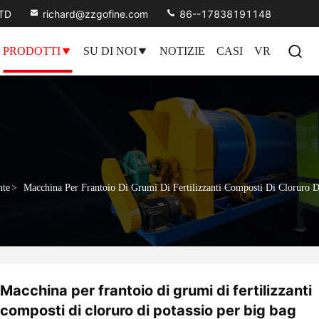
LTD
richard@zzgofine.com
86--17838191148
PRODOTTI
SU DI NOI
NOTIZIE
CASI
VR
nte
>
Macchina Per Frantoio Di Grumi Di Fertilizzanti Composti Di Cloruro D
Macchina per frantoio di grumi di fertilizzanti
composti di cloruro di potassio per big bag