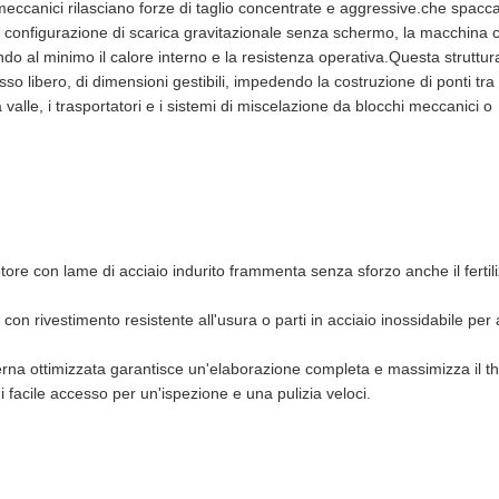
meccanici rilasciano forze di taglio concentrate e aggressive.che spacc
una configurazione di scarica gravitazionale senza schermo, la macchina
ndo al minimo il calore interno e la resistenza operativa.Questa struttur
lusso libero, di dimensioni gestibili, impedendo la costruzione di ponti tra
alle, i trasportatori e i sistemi di miscelazione da blocchi meccanici o
ore con lame di acciaio indurito frammenta senza sforzo anche il fertil
 con rivestimento resistente all'usura o parti in acciaio inossidabile per
erna ottimizzata garantisce un'elaborazione completa e massimizza il t
 facile accesso per un'ispezione e una pulizia veloci.