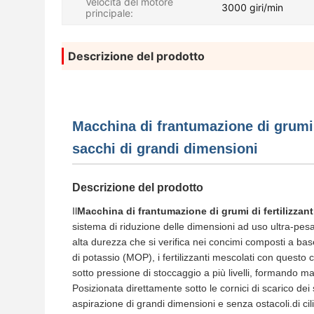
Velocità del motore
3000 giri/min
principale:
Descrizione del prodotto
Macchina di frantumazione di grumi d
sacchi di grandi dimensioni
Descrizione del prodotto
Il
Macchina di frantumazione di grumi di fertilizzan
sistema di riduzione delle dimensioni ad uso ultra-pesa
alta durezza che si verifica nei concimi composti a bas
di potassio (MOP), i fertilizzanti mescolati con quest
sotto pressione di stoccaggio a più livelli, formando m
Posizionata direttamente sotto le cornici di scarico dei
aspirazione di grandi dimensioni e senza ostacoli.di 