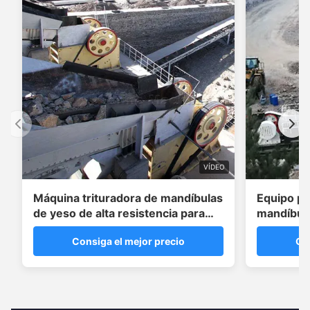
VÍDEO
Máquina trituradora de mandíbulas
Equipo pr
de yeso de alta resistencia para
mandíbul
enmiendas de suelos
t/h
Consiga el mejor precio
Co