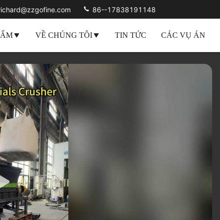
richard@zzgofine.com
86--17838191148
HẨM
VỀ CHÚNG TÔI
TIN TỨC
CÁC VỤ ÁN