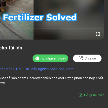
ho túi lớn
nói chuyện ngay
Chia sẻ
phân bón 8TPH
#
0Máy nghiền phân bón.7mm
lớn Mô tả sản phẩm CácMáy nghiền nát khối lượng phân bón hợp chất
c ....
Xem thêm
Để lại tin nhắn