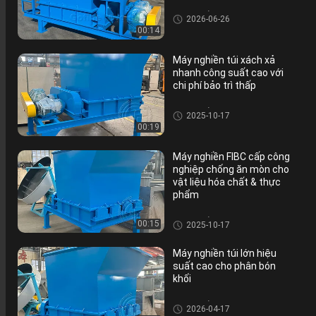
Máy nghiền phân bón
2026-06-26
00:14
Máy nghiền túi xách xả
nhanh công suất cao với
chi phí bảo trì thấp
Máy nghiền phân bón
2025-10-17
00:19
Máy nghiền FIBC cấp công
nghiệp chống ăn mòn cho
vật liệu hóa chất & thực
phẩm
Máy nghiền phân bón
00:15
2025-10-17
Máy nghiền túi lớn hiệu
suất cao cho phân bón
khối
Máy nghiền phân bón
2026-04-17