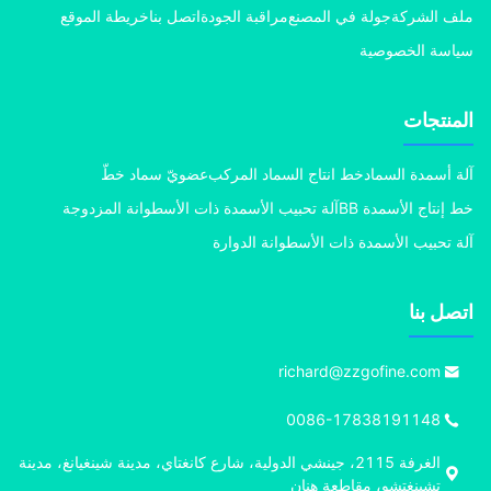
 الشركة
جولة في المصنع
مراقبة الجودة
اتصل بنا
خريطة الموقع
سة الخصوصية
منتجات
 أسمدة السماد
خط انتاج السماد المركب
عضويّ سماد خطّ
إنتاج الأسمدة BB
آلة تحبيب الأسمدة ذات الأسطوانة المزدوجة
 تحبيب الأسمدة ذات الأسطوانة الدوارة
ل بنا
richard@zzgofine.com
0086-17838191148
الغرفة 2115، جينشي الدولية، شارع كانغتاي، مدينة شينغيانغ، مدينة
تشينغتشو، مقاطعة هنان