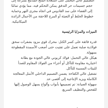
التصميم عالي التحمل على استعادة الملح المدمج بسرعة إلى
حجم جسيمات حر التدفق يمكن التحكم فيه، مما يؤدي تمامًا
إلى القضاء على سد القادوس في اتجاه مجرى النهر وحماية
خطوط الخلط أو التعبئة أو المزج اللاحقة من الأحمال الزائدة
الميكانيكية.
الميزات والمزايا الرئيسية
قدرة فائقة على كسر الكتل: محرك قوي مزود بشفرات سحق
فولاذية صلبة تعمل على تفتيت حتى أصعب الأسمدة المقطوعة
بسهولة.
هيكل عالي التحمل: فولاذ كربوني عالي الجودة مع بطانة
اختيارية مقاومة للتآكل أو أجزاء من الفولاذ المقاوم للصدأ
للبيئات المسببة للتآكل.
تشغيل عالي الكفاءة: يضمن التصميم الداخلي الأمثل المعالجة
الكاملة ويزيد الإنتاجية إلى أقصى حد.
سهولة الصيانة: تم تصميمها بأبواب وألواح يسهل الوصول إليها
للفحص والتنظيف السريع.