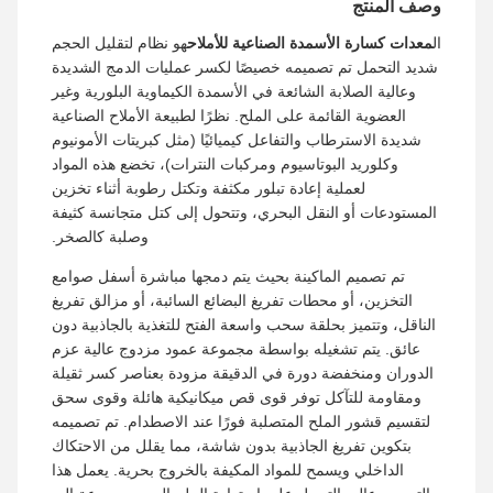
وصف المنتج
ال
معدات كسارة الأسمدة الصناعية للأملاح
هو نظام لتقليل الحجم
شديد التحمل تم تصميمه خصيصًا لكسر عمليات الدمج الشديدة
وعالية الصلابة الشائعة في الأسمدة الكيماوية البلورية وغير
العضوية القائمة على الملح. نظرًا لطبيعة الأملاح الصناعية
شديدة الاسترطاب والتفاعل كيميائيًا (مثل كبريتات الأمونيوم
وكلوريد البوتاسيوم ومركبات النترات)، تخضع هذه المواد
لعملية إعادة تبلور مكثفة وتكتل رطوبة أثناء تخزين
المستودعات أو النقل البحري، وتتحول إلى كتل متجانسة كثيفة
وصلبة كالصخر.
تم تصميم الماكينة بحيث يتم دمجها مباشرة أسفل صوامع
التخزين، أو محطات تفريغ البضائع السائبة، أو مزالق تفريغ
الناقل، وتتميز بحلقة سحب واسعة الفتح للتغذية بالجاذبية دون
عائق. يتم تشغيله بواسطة مجموعة عمود مزدوج عالية عزم
الدوران ومنخفضة دورة في الدقيقة مزودة بعناصر كسر ثقيلة
ومقاومة للتآكل توفر قوى قص ميكانيكية هائلة وقوى سحق
لتقسيم قشور الملح المتصلبة فورًا عند الاصطدام. تم تصميمه
بتكوين تفريغ الجاذبية بدون شاشة، مما يقلل من الاحتكاك
الداخلي ويسمح للمواد المكيفة بالخروج بحرية. يعمل هذا