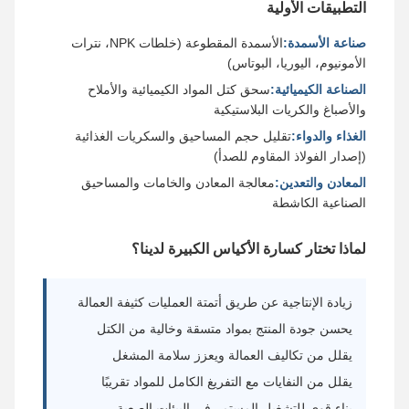
التطبيقات الأولية
صناعة الأسمدة:
الأسمدة المقطوعة (خلطات NPK، نترات
الأمونيوم، اليوريا، البوتاس)
الصناعة الكيميائية:
سحق كتل المواد الكيميائية والأملاح
والأصباغ والكريات البلاستيكية
الغذاء والدواء:
تقليل حجم المساحيق والسكريات الغذائية
(إصدار الفولاذ المقاوم للصدأ)
المعادن والتعدين:
معالجة المعادن والخامات والمساحيق
الصناعية الكاشطة
لماذا تختار كسارة الأكياس الكبيرة لدينا؟
زيادة الإنتاجية عن طريق أتمتة العمليات كثيفة العمالة
يحسن جودة المنتج بمواد متسقة وخالية من الكتل
يقلل من تكاليف العمالة ويعزز سلامة المشغل
يقلل من النفايات مع التفريغ الكامل للمواد تقريبًا
بناء قوي للتشغيل المستمر في البيئات الصعبة