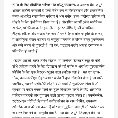
नमक के लिए औद्योगिक उर्वरक गांठ कोल्हू उपकरण
एक अल्ट्रा-हैवी-ड्यूटी
आकार कटौती प्रणाली है जिसे विशेष रूप से क्रिस्टलीय और अकार्बनिक
नमक-आधारित रासायनिक उर्वरकों में आम गंभीर, उच्च-कठोरता समेकन को
तोड़ने के लिए इंजीनियर किया गया है। औद्योगिक लवणों (जैसे अमोनियम
सल्फेट, पोटेशियम क्लोराइड और नाइट्रेट यौगिकों) की अत्यधिक
हीड्रोस्कोपिक और रासायनिक रूप से प्रतिक्रियाशील प्रकृति के कारण,
ये सामग्रियां गोदाम भंडारण या समुद्री पारगमन के दौरान तीव्र पुनर्संरचना
और नमी जमाव से गुजरती हैं, जो घने, चट्टान-कठोर अखंड द्रव्यमान में
परिवर्तित हो जाती हैं।
भंडारण साइलो, बल्क डंपिंग स्टेशन, या कन्वेयर डिस्चार्ज च्यूट के नीचे
सीधे एकीकृत करने के लिए डिज़ाइन की गई मशीन में अबाधित गुरुत्वाकर्षण
फीडिंग के लिए एक विस्तृत-खुलने वाला इनटेक गला है। यह एक उच्च-
टोक़, कम-आरपीएम दोहरी-शाफ्ट असेंबली द्वारा संचालित होता है जो भारी-
जालीदार, पहनने-प्रतिरोधी तोड़ने वाले तत्वों से सुसज्जित होता है जो
प्रभाव पर कठोर नमक परतों को तुरंत विभाजित करने के लिए अत्यधिक
यांत्रिक कतरनी और कुचलने वाली ताकत प्रदान करता है। स्क्रीनलेस,
स्ट्रेट-थ्रू ग्रेविटी डिस्चार्ज कॉन्फ़िगरेशन के साथ निर्मित, उपकरण
आंतरिक घर्षण को कम करता है और वातानुकूलित सामग्री को स्वतंत्र रूप
से बाहर निकलने की अनुमति देता है। यह हेवी-ड्यूटी डिज़ाइन तेजी से