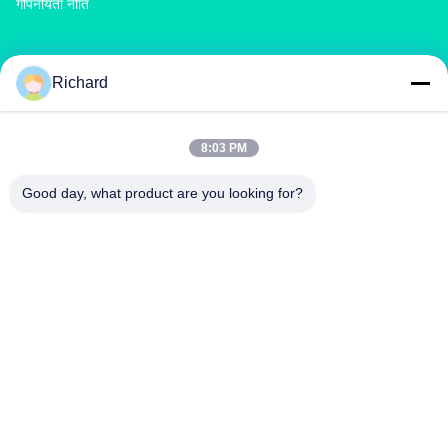
गोपनीयता नीति
उत्पादों
Richard
खाद उर्वरक मशीन
यौगिक उर्वरक उत्पादन लाइन
जैविक उर्वरक उत्पादन लाइन
बीबी उर्वरक उत्पादन लाइन
डबल रोलर उर्वरक दानेदार
रोटरी ड्रम उर्वरक दानेदार
8:03 PM
Good day, what product are you looking for?
हमसे संपर्क करें
richard@zzgofine.com
0086-17838191148
कक्ष 2115, जिंशी इंटरनेशनल, कांगताई रोड, शिंगयांग शहर, झेंगझोउ शहर,
हेनान प्रांत