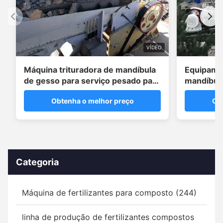
VÍDEO
Máquina trituradora de mandíbula
Equipamen
de gesso para serviço pesado para
mandíbul
correções de solo
20 T/H
Obtenha o melhor preço
Ob
Categoria
Máquina de fertilizantes para composto (244)
linha de produção de fertilizantes compostos