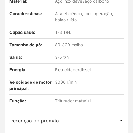
Material:
Aço inoxidável/aço carbono
Características:
Alta eficiência, fácil operação,
baixo ruído
Capacidade:
1-3 T/H.
Tamanho do pó:
80-320 malha
Saída:
3-5 t/h
Energia:
Eletricidade/diesel
Velocidade do motor
3000 r/min
principal:
Função:
Triturador material
Descrição do produto