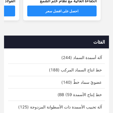
الكفاءة العالية مع نظام ختم الشمع
الفولاذ المقاو
بالبوليمر ذات 2-3 طبقات
احصل على افضل سعر
احص
الفئات
آلة أسمدة السماد (244)
خط انتاج السماد المركب (188)
عضويّ سماد خطّ (140)
خط إنتاج الأسمدة BB (59)
آلة تحبيب الأسمدة ذات الأسطوانة المزدوجة (125)