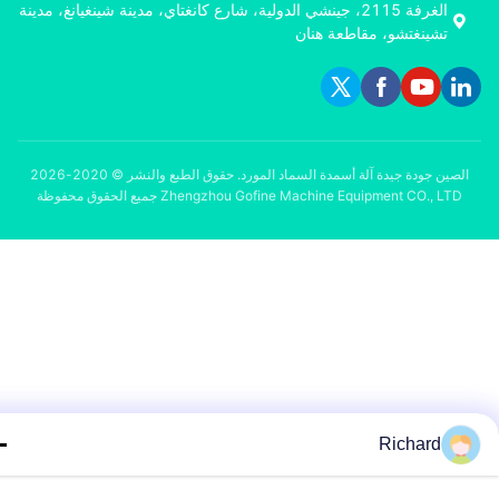
الغرفة 2115، جينشي الدولية، شارع كانغتاي، مدينة شينغيانغ، مدينة
تشينغتشو، مقاطعة هنان
الصين جودة جيدة آلة أسمدة السماد المورد. حقوق الطبع والنشر © 2020-2026
Zhengzhou Gofine Machine Equipment CO., LTD جميع الحقوق محفوظة
Richard