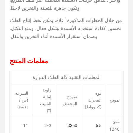
وأخيرًا، تتدفق جزيئات الأسمدة المجففة عبر منفذ التفريغ،
وتكون جاهزة للتعبئة والتخزين لاحقًا.
من خلال الخطوات المذكورة أعلاه، يمكن لخط إنتاج الطلاء
تحسين كفاءة استخدام الأسمدة بشكل فعال، ومنع التكتل،
وضمان استقرار الأسمدة أثناء التخزين والنقل.
معلمات المنتج
المعلمات التقنية لآلة الطلاء الدوارة
زاوية
قوة
السرعة
نموذج
إمالة
نموذج
المحرك
(ص /
المخفض
التثبيت
(كيلوواط)
دقيقة)
(°)
GF-
11
2-3
G350
5.5
1240