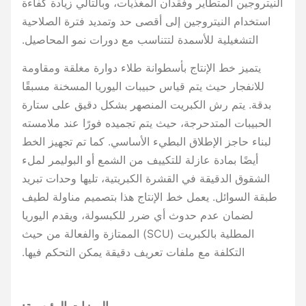
النيتروجين المتطاير وفقدان المغذيات، وبالتالي زيادة كفاءة
استخدام النيتروجين إلى أقصى حد وتمديد فترة الصلاحية
التشغيلية للأسمدة لتتناسب مع دورات نمو المحاصيل.
يتميز خط الإنتاج بأسطوانة طلاء دوارة مغلقة ومقاومة
للانفجار حيث يتم قياس حبيبات اليوريا المسخنة مسبقًا
بدقة. يتم رش الكبريت المنصهر بشكل دقيق على ستارة
الحبيبات المتدحرجة، حيث يتم تجميده فورًا عند ملامسته
لبناء حاجز الإطلاق البطيء الأساسي. كما تم تجهيز الخط
أيضًا بمادة عازلة للتكييف من الشمع أو البوليمر لملء
الشقوق الدقيقة في القشرة الكبريتية، تليها وحدات تبريد
طبقة السوائل. يعمل خط الإنتاج هذا بتصميم مناولة لطيف
لضمان عدم حدوث أي ضرر للكبسولة، ويقدم اليوريا
المطلية بالكبريت (SCU) الممتازة والفعالة من حيث
التكلفة مع ملفات تعريف دقيقة يمكن التحكم فيها.