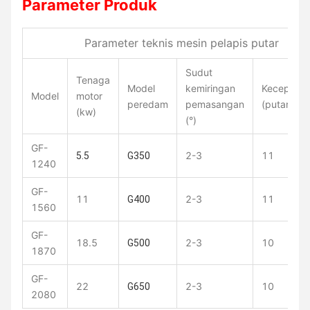
Parameter Produk
Parameter teknis mesin pelapis putar
Sudut
Tenaga
Model
kemiringan
Kecepatan
Model
motor
peredam
pemasangan
(putaran/m
(kw)
(°)
GF-
2-3
11
5.5
G350
1240
GF-
11
2-3
11
G400
1560
GF-
18.5
2-3
10
G500
1870
GF-
22
2-3
10
G650
2080