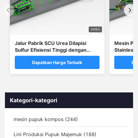
VIDEO
Jalur Pabrik SCU Urea Dilapisi
Mesin Pel
Sulfur Efisiensi Tinggi dengan
Stainless
Sistem Penyegel Lilin
Enkapsula
Dapatkan Harga Terbaik
Da
Kategori-kategori
mesin pupuk kompos (244)
Lini Produksi Pupuk Majemuk (188)