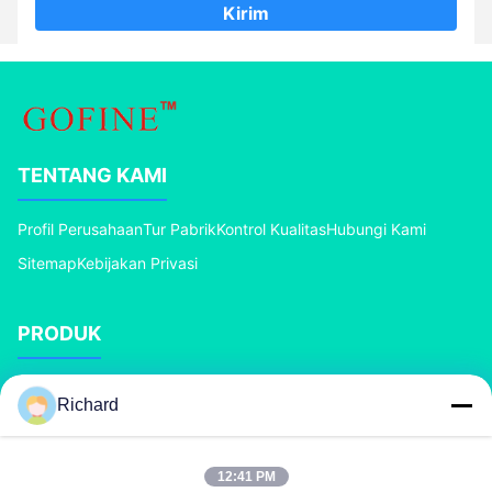
Kirim
TENTANG KAMI
Profil Perusahaan
Tur Pabrik
Kontrol Kualitas
Hubungi Kami
Sitemap
Kebijakan Privasi
PRODUK
mesin pupuk kompos
Lini Produksi Pupuk Majemuk
Richard
Line Produksi pupuk organik
Lini Produksi Pupuk BB
Granulator Pupuk Rol Ganda
Granulator Pupuk Drum Putar
12:41 PM