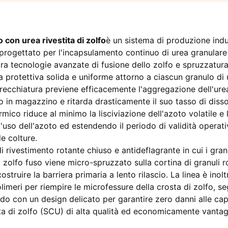
to con urea rivestita di zolfo
è un sistema di produzione indu
progettato per l'incapsulamento continuo di urea granulare
egra tecnologie avanzate di fusione dello zolfo e spruzzatur
 protettiva solida e uniforme attorno a ciascun granulo di 
recchiatura previene efficacemente l'aggregazione dell'ure
 in magazzino e ritarda drasticamente il suo tasso di diss
mico riduce al minimo la lisciviazione dell'azoto volatile e 
l'uso dell'azoto ed estendendo il periodo di validità operati
le colture.
 rivestimento rotante chiuso e antideflagrante in cui i granu
zolfo fuso viene micro-spruzzato sulla cortina di granuli ro
truire la barriera primaria a lento rilascio. La linea è inol
olimeri per riempire le microfessure della crosta di zolfo, se
do con un design delicato per garantire zero danni alle cap
tita di zolfo (SCU) di alta qualità ed economicamente vanta