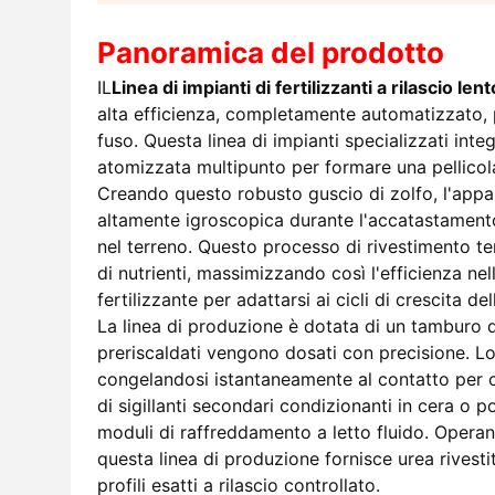
Panoramica del prodotto
IL
Linea di impianti di fertilizzanti a rilascio len
alta efficienza, completamente automatizzato, 
fuso. Questa linea di impianti specializzati int
atomizzata multipunto per formare una pellicola
Creando questo robusto guscio di zolfo, l'appa
altamente igroscopica durante l'accatastamento
nel terreno. Questo processo di rivestimento ter
di nutrienti, massimizzando così l'efficienza nel
fertilizzante per adattarsi ai cicli di crescita del
La linea di produzione è dotata di un tamburo di
preriscaldati vengono dosati con precisione. Lo 
congelandosi istantaneamente al contatto per cos
di sigillanti secondari condizionanti in cera o p
moduli di raffreddamento a letto fluido. Operan
questa linea di produzione fornisce urea rives
profili esatti a rilascio controllato.