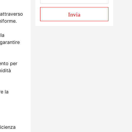
 attraverso
Invia
niforme.
lla
 garantire
ento per
idità
e la
ficienza