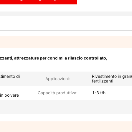
izzanti
,
attrezzature per concimi a rilascio controllato
,
stimento di
Rivestimento in granu
Applicazioni:
fertilizzanti
Capacità produttiva:
1-3 t/h
 in polvere