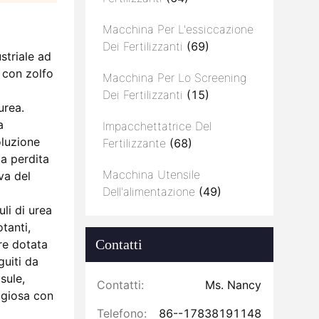
Macchina Per L'essiccazione
Dei Fertilizzanti
(69)
striale ad
 con zolfo
Macchina Per Lo Screening
a
Dei Fertilizzanti
(15)
urea.
a
Impacchettatrice Del
oluzione
Fertilizzante
(68)
la perdita
Macchina Utensile
va del
Dell'alimentazione
(49)
li di urea
tanti,
Contatti
tre dotata
guiti da
sule,
Contatti:
Ms. Nancy
ggiosa con
Telefono:
86--17838191148