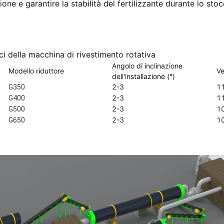
ione e garantire la stabilità del fertilizzante durante lo stoc
ci della macchina di rivestimento rotativa
Angolo di inclinazione
Modello riduttore
Ve
dell'installazione (°)
2-3
1
G350
2-3
1
G400
2-3
1
G500
2-3
1
G650