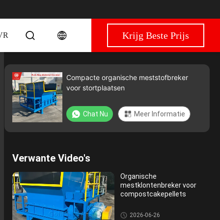
Krijg Beste Prijs
VR
Compacte organische meststofbreker
voor stortplaatsen
Chat Nu
Meer Informatie
Verwante Video's
Organische
mestklontenbreker voor
compostcakepellets
De Machine van de meststoffe
2026-06-26