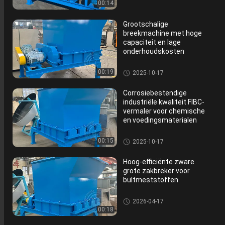
nmaalmachine
00:14
Grootschalige
breekmachine met hoge
capaciteit en lage
onderhoudskosten
De Machine van de meststoffe
00:19
2025-10-17
nmaalmachine
Corrosiebestendige
industriële kwaliteit FIBC-
vermaler voor chemische
en voedingsmaterialen
De Machine van de meststoffe
00:15
2025-10-17
nmaalmachine
Hoog-efficiënte zware
grote zakbreker voor
bultmeststoffen
De Machine van de meststoffe
2026-04-17
nmaalmachine
00:18