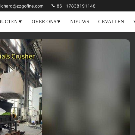
richard@zzgofine.com
86--17838191148
DUCTEN
OVER ONS
NIEUWS
GEVALLEN