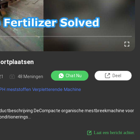
ortplaatsen
Chat Nu
Deel
21
48 Meningen
PH meststoffen Verpletterende Machine
ductbeschrijving DeCompacte organische mestbreekmachine voor
nditionerings...
Bekijk meer
Laat een bericht achter.