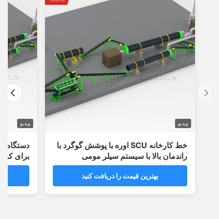
ویدیو
ویدیو
خط کارخانه SCU اوره با پوشش گوگرد با
دستگاه پوشش د
راندمان بالا با سیستم سیلر مومی
برای کود 2-3 لایه پلیمری کپسوله شده
بهترین قیمت را دریافت کنید
بهترین