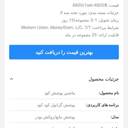
قیمت: $6800-8800/1set
جزئیات بسته بندی: مورد تخته سه لا
زمان تحویل: 1-3 مجموعه/15 روز
شرایط پرداخت: Western Union، MoneyGram، L/C، T/T
قابلیت ارائه: 25 مجموعه در ماه
بهترین قیمت را دریافت کنید
جزئیات محصول
نام محصول:
ماشین پوشش کود
برنامه های کاربردی:
پوشش گرانول کود کود
مدل:
پوشش مایع/روکش پودر