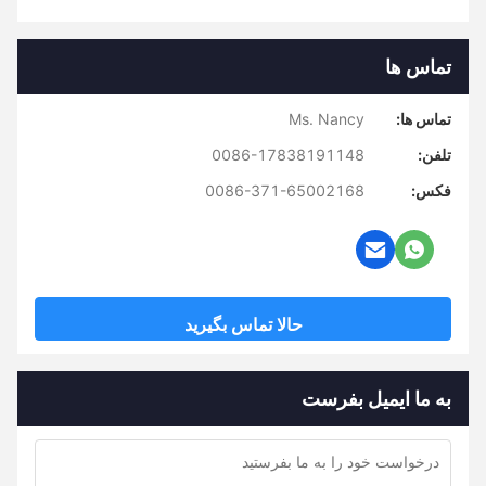
تماس ها
تماس ها:
Ms. Nancy
تلفن:
0086-17838191148
فکس:
0086-371-65002168
حالا تماس بگیرید
به ما ایمیل بفرست