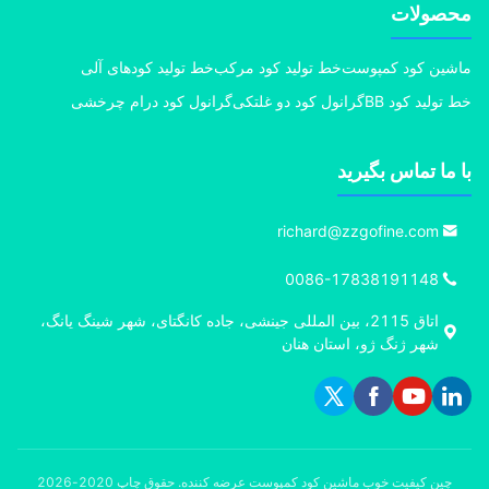
صولات
ین کود کمپوست
خط تولید کود مرکب
خط تولید کودهای آلی
تولید کود BB
گرانول کود دو غلتکی
گرانول کود درام چرخشی
ما تماس بگیرید
richard@zzgofine.com
0086-17838191148
اتاق 2115، بین المللی جینشی، جاده کانگتای، شهر شینگ یانگ،
شهر ژنگ ژو، استان هنان
چین کیفیت خوب ماشین کود کمپوست عرضه کننده. حقوق چاپ 2020-2026