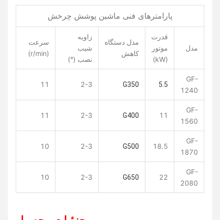
پارامترهای فنی ماشین پوشش چرخش
قدرت
زاویه
مدل دستگاه
سرعت
مدل
موتور
شیب
کاهش
(r/min)
(kW)
نصب (°)
GF-
11
2-3
G350
5.5
1240
GF-
11
2-3
11
G400
1560
GF-
10
2-3
18.5
G500
1870
GF-
10
2-3
22
G650
2080