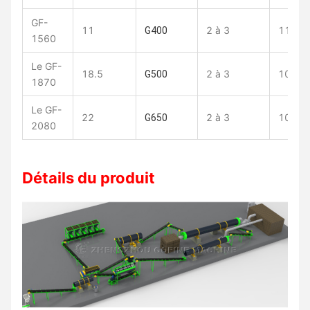
GF-
11
2 à 3
11
G400
1560
Le GF-
18.5
2 à 3
10
G500
1870
Le GF-
22
2 à 3
10
G650
2080
Détails du produit