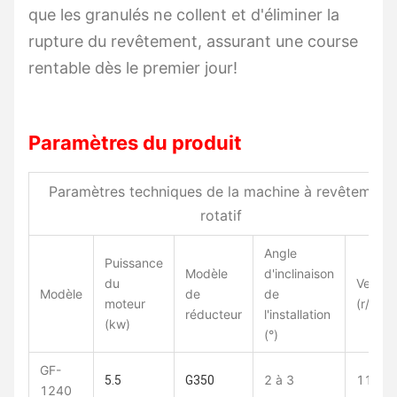
que les granulés ne collent et d'éliminer la
rupture du revêtement, assurant une course
rentable dès le premier jour!
Paramètres du produit
Paramètres techniques de la machine à revêtement
rotatif
Angle
Puissance
Modèle
d'inclinaison
du
Velocit
Modèle
de
de
moteur
(r/min)
réducteur
l'installation
(kw)
(°)
GF-
2 à 3
11
5.5
G350
1240