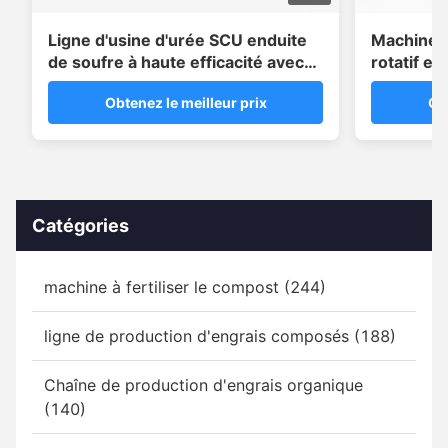
Ligne d'usine d'urée SCU enduite
Machine 
de soufre à haute efficacité avec
rotatif en
système de scellement de cire
engrais e
Obtenez le meilleur prix
Ob
2 ou 3 c
Catégories
machine à fertiliser le compost (244)
ligne de production d'engrais composés (188)
Chaîne de production d'engrais organique
(140)