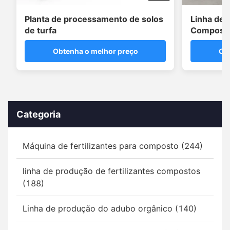
Planta de processamento de solos
Linha de 
de turfa
Composta
10 Tonela
Obtenha o melhor preço
Ob
Fabricaçã
Categoria
Máquina de fertilizantes para composto (244)
linha de produção de fertilizantes compostos
(188)
Linha de produção do adubo orgânico (140)