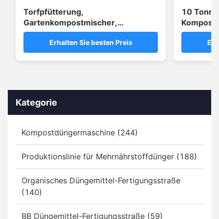
Torfpfütterung,
10 Tonne
Gartenkompostmischer,
Komposti
Gartenbodenverarbeitungsanlage
Pulverher
Erhalten Sie besten Preis
Erh
Kategorie
Kompostdüngermaschine (244)
Produktionslinie für Mehrnährstoffdünger (188)
Organisches Düngemittel-Fertigungsstraße
(140)
BB Düngemittel-Fertigungsstraße (59)