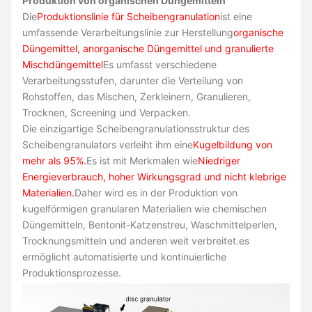
Produktion von organischen Düngemitteln
Die
Produktionslinie für Scheibengranulation
ist eine
umfassende Verarbeitungslinie zur Herstellung
organische
Düngemittel, anorganische Düngemittel und granulierte
Mischdüngemittel
Es umfasst verschiedene
Verarbeitungsstufen, darunter die Verteilung von
Rohstoffen, das Mischen, Zerkleinern, Granulieren,
Trocknen, Screening und Verpacken.
Die einzigartige Scheibengranulationsstruktur des
Scheibengranulators verleiht ihm eine
Kugelbildung von
mehr als 95%.
Es ist mit Merkmalen wie
Niedriger
Energieverbrauch, hoher Wirkungsgrad und nicht klebrige
Materialien.
Daher wird es in der Produktion von
kugelförmigen granularen Materialien wie chemischen
Düngemitteln, Bentonit-Katzenstreu, Waschmittelperlen,
Trocknungsmitteln und anderen weit verbreitet.es
ermöglicht automatisierte und kontinuierliche
Produktionsprozesse.