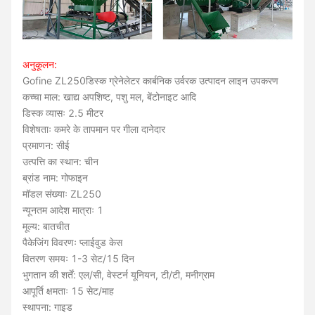
अनुकूलन:
Gofine ZL250
डिस्क ग्रेनेलेटर कार्बनिक उर्वरक उत्पादन लाइन उपकरण
कच्चा माल: खाद्य अपशिष्ट, पशु मल, बेंटोनाइट आदि
डिस्क व्यासः 2.5 मीटर
विशेषताः कमरे के तापमान पर गीला दानेदार
प्रमाणन: सीई
उत्पत्ति का स्थान: चीन
ब्रांड नाम: गोफाइन
मॉडल संख्याः ZL250
न्यूनतम आदेश मात्राः 1
मूल्य: बातचीत
पैकेजिंग विवरणः प्लाईवुड केस
वितरण समयः 1-3 सेट/15 दिन
भुगतान की शर्तें: एल/सी, वेस्टर्न यूनियन, टी/टी, मनीग्राम
आपूर्ति क्षमताः 15 सेट/माह
स्थापना: गाइड