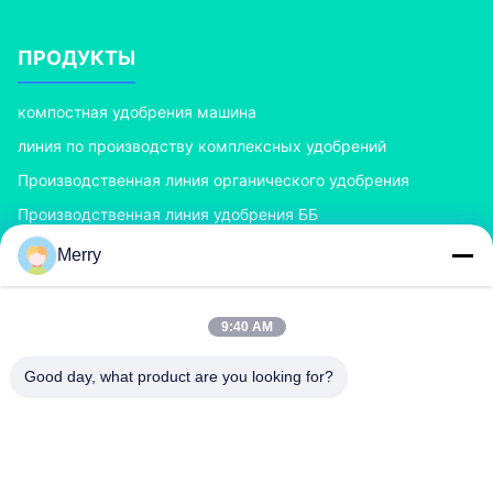
ПРОДУКТЫ
компостная удобрения машина
линия по производству комплексных удобрений
Производственная линия органического удобрения
Производственная линия удобрения ББ
Двойной гранулятор удобрения ролика
Merry
Гранулятор удобрения роторного барабанчика
9:40 AM
СВЯЖИТЕСЬ С НАМИ
Good day, what product are you looking for?
richard@zzgofine.com
0086-17838191148