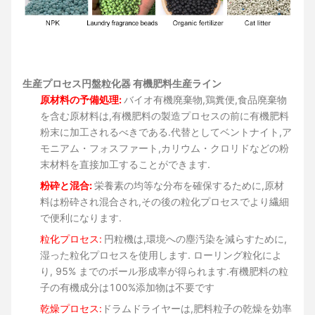
生産プロセス
円盤粒化器 有機肥料生産ライン
原材料の予備処理:
バイオ有機廃棄物,鶏糞便,食品廃棄物
を含む原材料は,有機肥料の製造プロセスの前に有機肥料
粉末に加工されるべきである.代替としてベントナイト,ア
モニアム・フォスファート,カリウム・クロリドなどの粉
末材料を直接加工することができます.
粉砕と混合:
栄養素の均等な分布を確保するために,原材
料は粉砕され混合され,その後の粒化プロセスでより繊細
で便利になります.
粒化プロセス:
円粒機は,環境への塵汚染を減らすために,
湿った粒化プロセスを使用します. ローリング粒化によ
り, 95% までのボール形成率が得られます.有機肥料の粒
子の有機成分は100%添加物は不要です
乾燥プロセス:
ドラムドライヤーは,肥料粒子の乾燥を効率