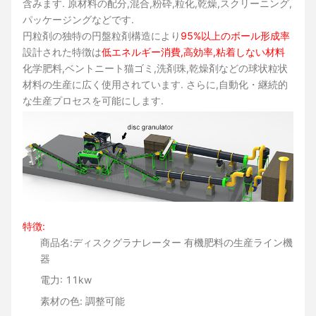
含みます. 原材料の配分,混合,粉砕,粒化,乾燥,スクリーニング,
パッケージングなどです.
円粒剤の独特の円盤粒剤構造により
95%以上のボール形成率
設計された特徴は
低エネルギー消費,高効率,粘着しない材料
化学肥料,ベントニート猫ゴミ,洗剤珠,乾燥剤などの球状粒状
材料の生産に広く使用されています. さらに,自動化・継続的
な生産プロセスを可能にします.
特徴:
商品名:
ディスクグラナレーター 有機肥料の生産ライン機
器
電力: 11kw
素材の色: 調整可能