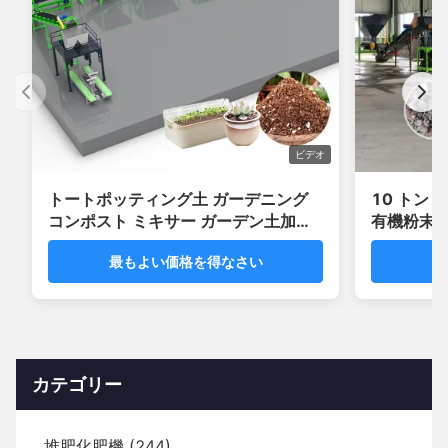
ビデオ
トートポッティング土 ガーデニング
10 トン 
コンポスト ミキサー ガーデン土加工
有機粉末 
工場
最もよい価格を得なさい
最
カテゴリー
堆肥化肥機 (244)