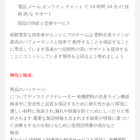
電話,メール,オンライン チャット で 24 時間 24 分 の 技
術 的 な サポート
部品の供給と交換サービス
経験豊富な技術者やエンジニアのチームは 肥料生産ラインが
最高のパフォーマンスと効率で 動作することを保証すること
に専念しています迅速かつ信頼性の高いサポートを提供する
ことにコミットしています期待を上回るよう努めましょう
梱包と輸送:
商品のパッケージ:
について
ディスクグラナレーター 有機肥料の生産ライン機器
輸送中に安全性と品質を保証するために耐久性があり環境に
優しい材料に包装され,漏れや損傷を防ぐためにしっかりと密
封されます.重要な製品情報も含まれます顧客が情報に基づい
た決断をするのを助けるために使用説明書や成分など
輸送:
私たちは,信頼性と効率的な輸送サービスを提供し,有機肥料