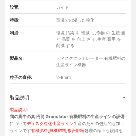
設置:
ガイド
特徴:
室温での湿った粒化
利点:
環境 汚染 を 軽減 し,作物 の 生産 量
と 品質 を 向上 さ せ,生産 費用 を
削減 する
製品名:
ディスクグラナレーター 有機肥料の
生産ライン機器
粒子の直径:
2-8mm
製品説明
製品説明:
鶏の糞牛の糞 円筒 Granulator 有機肥料の生産ラインの設備
について
ディスク粒化生産ライン
生産のための包括的な加工
ラインです
有機肥料,無機肥料,複合肥粒
処理の様々な段階を