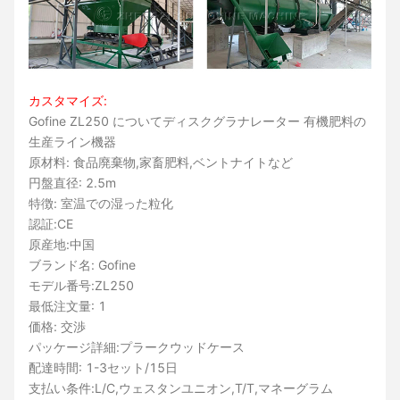
カスタマイズ:
Gofine ZL250 について
ディスクグラナレーター 有機肥料の
生産ライン機器
原材料: 食品廃棄物,家畜肥料,ベントナイトなど
円盤直径: 2.5m
特徴: 室温での湿った粒化
認証:CE
原産地:中国
ブランド名: Gofine
モデル番号:ZL250
最低注文量: 1
価格: 交渉
パッケージ詳細:プラークウッドケース
配達時間: 1-3セット/15日
支払い条件:L/C,ウェスタンユニオン,T/T,マネーグラム