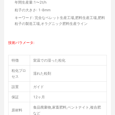
年間生産量:1〜2t/h
粒子の大きさ: 1-8mm
キーワード: 完全なペレット生産工場,肥料生産工場,肥料
粒子の製造工場,オラグニック肥料生産ライン
技術パラメータ:
特徴
室温での湿った粒化
粒化プロ
濡れた粒剤
セス
設置
ガイド
保証
12ヶ月
食品廃棄物,家畜肥料,ベントナイト,複合肥
原材料
など