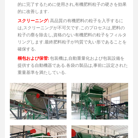
的に完了するために使用され,有機肥料粒子の硬さを効果
的に改善します.
スクリーニング:
高品質の有機肥料の粒子を入手するに
は,スクリーニングが不可欠です.このプロセスは,肥料の
粒子の塵を除去し,資格のない有機肥料の粒子をフィルタ
リングします.最終肥料粒子が均質で丸い形であることを
確保する.
梱包および保管:
包装機は,自動重量化および包装設備を
提供する自動機器である.各袋の製品は,事前に設定された
重量基準を満たしている.