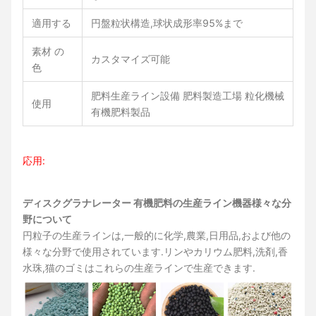
適用する
円盤粒状構造,球状成形率95%まで
素材 の
カスタマイズ可能
色
肥料生産ライン設備 肥料製造工場 粒化機械
使用
有機肥料製品
応用:
ディスクグラナレーター 有機肥料の生産ライン機器
様々な分
野について
円粒子の生産ラインは,一般的に化学,農業,日用品,および他の
様々な分野で使用されています.リンやカリウム肥料,洗剤,香
水珠,猫のゴミはこれらの生産ラインで生産できます.