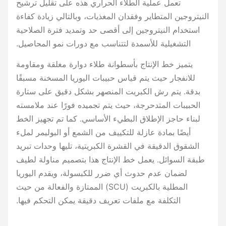
تعمل عملية الطلاء الحراري هذه على تقليل ترشيح
النيتروجين المتطاير وفقدان المغذيات، وبالتالي زيادة كفاءة
استخدام النيتروجين إلى أقصى حد وتمديد فترة الصلاحية
التشغيلية للأسمدة لتتناسب مع دورات نمو المحاصيل.
يتميز خط الإنتاج بأسطوانة طلاء دوارة مغلقة ومقاومة
للانفجار حيث يتم قياس حبيبات اليوريا المسخنة مسبقًا
بدقة. يتم رش الكبريت المنصهر بشكل دقيق على ستارة
الحبيبات المتدحرجة، حيث يتم تجميده فورًا عند ملامسته
لبناء حاجز الإطلاق البطيء الأساسي. كما تم تجهيز الخط
أيضًا بمادة عازلة للتكييف من الشمع أو البوليمر لملء
الشقوق الدقيقة في القشرة الكبريتية، تليها وحدات تبريد
طبقة السوائل. يعمل خط الإنتاج هذا بتصميم مناولة لطيف
لضمان عدم حدوث أي ضرر للكبسولة، ويقدم اليوريا
المطلية بالكبريت (SCU) الممتازة والفعالة من حيث
التكلفة مع ملفات تعريف دقيقة يمكن التحكم فيها.