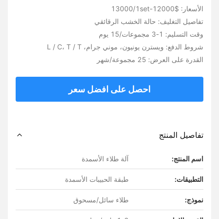
الأسعار: $12000-13000/1set
تفاصيل التغليف: حالة الخشب الرقائقي
وقت التسليم: 1-3 مجموعات/15 يوم
شروط الدفع: ويسترن يونيون، موني جرام، L / C، T / T
القدرة على العرض: 25 مجموعة/شهر
احصل على افضل سعر
تفاصيل المنتج
اسم المنتج:
آلة طلاء الأسمدة
التطبيقات:
طبقة الحبيبات الأسمدة
نموذج:
طلاء سائل/مسحوق