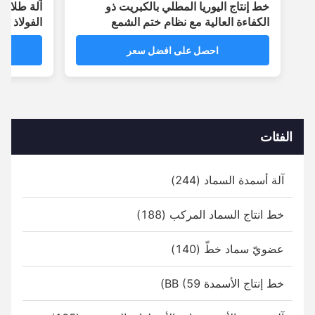
خط إنتاج اليوريا المطلي بالكبريت ذو
آلة طلاء الأسط
الكفاءة العالية مع نظام ختم الشمع
الفولاذ المقاو
بالبوليمر ذات 2-3 طبقات
احصل على افضل سعر
احص
الفئات
آلة أسمدة السماد (244)
خط انتاج السماد المركب (188)
عضويّ سماد خطّ (140)
خط إنتاج الأسمدة BB (59)