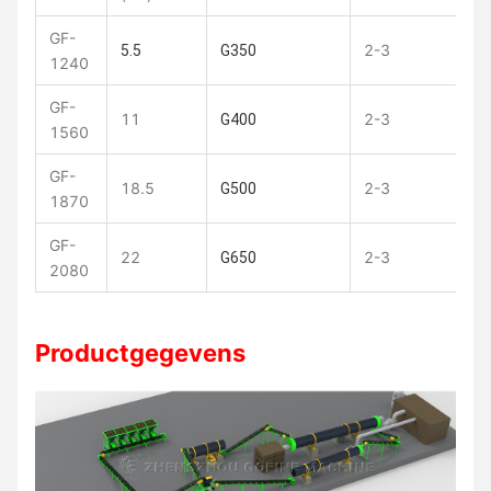
GF-
2-3
11
5.5
G350
1240
GF-
11
2-3
11
G400
1560
GF-
18.5
2-3
10
G500
1870
GF-
22
2-3
10
G650
2080
Productgegevens