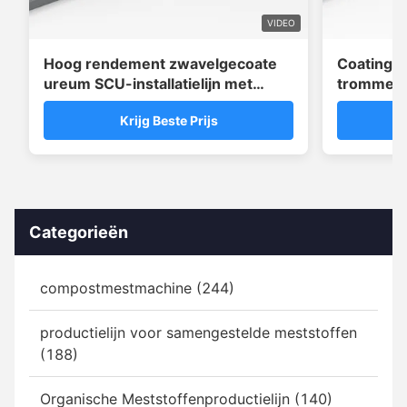
VIDEO
Hoog rendement zwavelgecoate
Coatingm
ureum SCU-installatielijn met
trommel v
wasafdichtingssysteem
3 lagen p
Krijg Beste Prijs
meststof
Categorieën
compostmestmachine (244)
productielijn voor samengestelde meststoffen
(188)
Organische Meststoffenproductielijn (140)