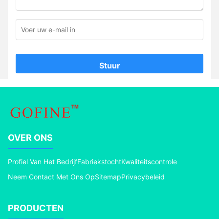
Stuur
OVER ONS
Profiel Van Het Bedrijf
Fabriekstocht
Kwaliteitscontrole
Neem Contact Met Ons Op
Sitemap
Privacybeleid
PRODUCTEN