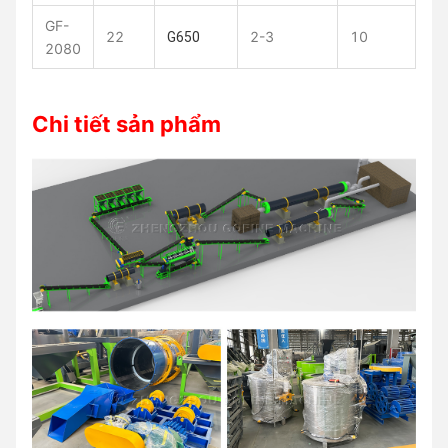
GF-
22
2-3
10
G650
2080
Chi tiết sản phẩm