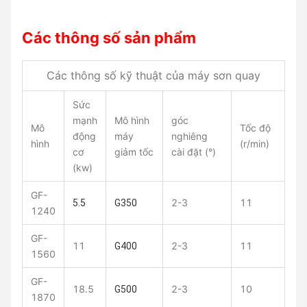
Các thông số sản phẩm
Các thông số kỹ thuật của máy sơn quay
Sức
mạnh
Mô hình
góc
Mô
Tốc độ
động
máy
nghiêng
hình
(r/min)
cơ
giảm tốc
cài đặt (°)
(kw)
GF-
2-3
11
5.5
G350
1240
GF-
11
2-3
11
G400
1560
GF-
18.5
2-3
10
G500
1870