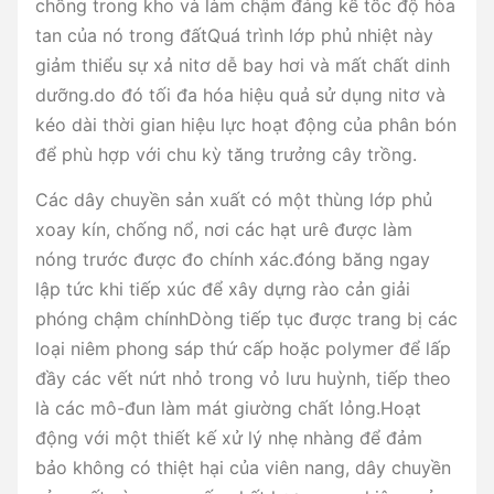
chồng trong kho và làm chậm đáng kể tốc độ hòa
tan của nó trong đấtQuá trình lớp phủ nhiệt này
giảm thiểu sự xả nitơ dễ bay hơi và mất chất dinh
dưỡng.do đó tối đa hóa hiệu quả sử dụng nitơ và
kéo dài thời gian hiệu lực hoạt động của phân bón
để phù hợp với chu kỳ tăng trưởng cây trồng.
Các dây chuyền sản xuất có một thùng lớp phủ
xoay kín, chống nổ, nơi các hạt urê được làm
nóng trước được đo chính xác.đóng băng ngay
lập tức khi tiếp xúc để xây dựng rào cản giải
phóng chậm chínhDòng tiếp tục được trang bị các
loại niêm phong sáp thứ cấp hoặc polymer để lấp
đầy các vết nứt nhỏ trong vỏ lưu huỳnh, tiếp theo
là các mô-đun làm mát giường chất lỏng.Hoạt
động với một thiết kế xử lý nhẹ nhàng để đảm
bảo không có thiệt hại của viên nang, dây chuyền