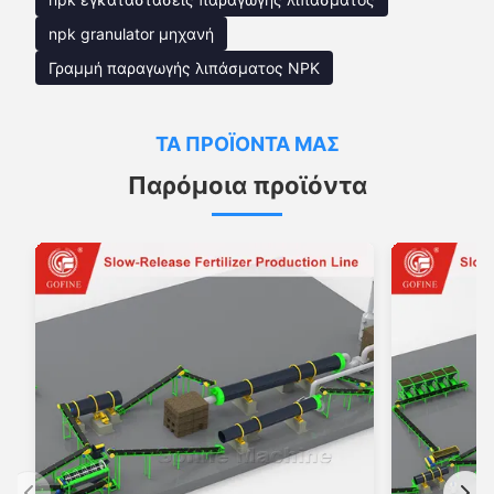
npk granulator μηχανή
Γραμμή παραγωγής λιπάσματος NPK
ΤΑ ΠΡΟΪΌΝΤΑ ΜΑΣ
Παρόμοια προϊόντα