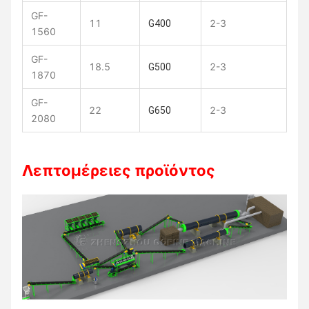
GF-
11
2-3
11
G400
1560
GF-
18.5
2-3
10
G500
1870
GF-
22
2-3
10
G650
2080
Λεπτομέρειες προϊόντος