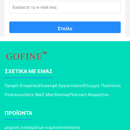
Στείλε
ΣΧΕΤΙΚΆ ΜΕ ΕΜΆΣ
Προφίλ Εταιρείας
Επισκεψή Εργοστασίου
Έλεγχος Ποιότητας
Επικοινωνήστε Μαζί Μας
Sitemap
Πολιτική Απορρήτου
ΠΡΟΪΌΝΤΑ
μηχανή λιπασμάτων κομποστοποίησης