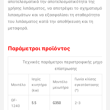
αποτελεσματικά την αποτελεσματικότητα της
χρήσης λιπάσματος, να αποτρέψει το σχηματισμό
λιπασμάτων και να εξασφαλίσει τη σταθερότητα
του λιπάσματος κατά την αποθήκευση και τη
μεταφορά.
Παράμετροι προϊόντος
Τεχνικές παράμετροι περιστροφικής μηχανής
επίστρωσης
Ισχύς
Γωνία κλίσης
Μοντέλο
Τα
Μοντέλο
κινητήρα
εγκατάστασης
μειωτήρα
(r/
(kw)
(°)
GF-
2-3
11
5.5
G350
1240