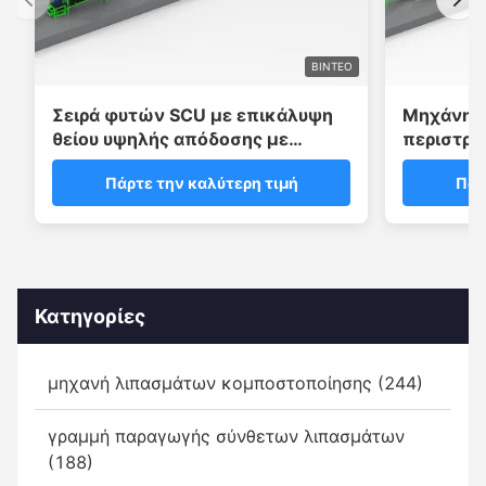
ΒΊΝΤΕΟ
Σειρά φυτών SCU με επικάλυψη
Μηχάνημ
θείου υψηλής απόδοσης με
περιστρο
σύστημα σφράγισης κεριού
ανοξείδω
Πάρτε την καλύτερη τιμή
Πάρ
2-3 στρώ
πολυμερ
Κατηγορίες
μηχανή λιπασμάτων κομποστοποίησης (244)
γραμμή παραγωγής σύνθετων λιπασμάτων
(188)