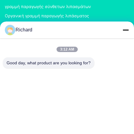
γραμμή παραγωγής σύνθετων λιπασμάτων
Οργανική γραμμή παραγωγής λιπάσματος
Γραμμή παραγωγής λιπάσματος του BB
Richard
Διπλό Granulator λιπάσματος κυλίνδρων
Granulator λιπάσματος περιστροφικών τυμπάνων
3:12 AM
ΕΠΙΚΟΙΝΩΝΉΣΤΕ ΜΑΖΊ ΜΑΣ
Good day, what product are you looking for?
richard@zzgofine.com
0086-17838191148
Δωμάτιο 2115, Jinshi International, Kangtai Road, πόλη
Xingyang, πόλη Zhengzhou, επαρχία Henan