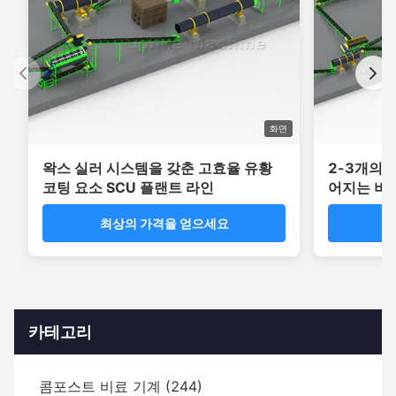
화면
왁스 실러 시스템을 갖춘 고효율 유황
2-3개의 
코팅 요소 SCU 플랜트 라인
어지는 비
는 드럼 코
최상의 가격을 얻으세요
최
카테고리
콤포스트 비료 기계 (244)