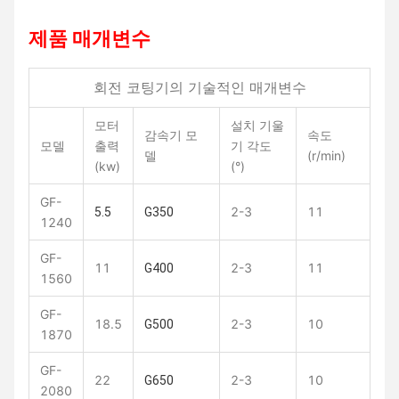
제품 매개변수
회전 코팅기의 기술적인 매개변수
모터
설치 기울
감속기 모
속도
모델
출력
기 각도
델
(r/min)
(kw)
(°)
GF-
2-3
11
5.5
G350
1240
GF-
11
2-3
11
G400
1560
GF-
18.5
2-3
10
G500
1870
GF-
22
2-3
10
G650
2080