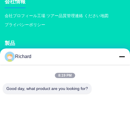
会社情報
会社プロフィール
工場 ツアー
品質管理
連絡 ください
地図
プライバシーポリシー
製品
Richard
堆肥化肥機
化成肥料生産ライン
有機肥料の生産ライン
BB肥料の生産ライン
二重ローラー肥料の造粒機
回転式ドラム肥料の造粒機
8:19 PM
Good day, what product are you looking for?
連絡 ください
richard@zzgofine.com
0086-17838191148