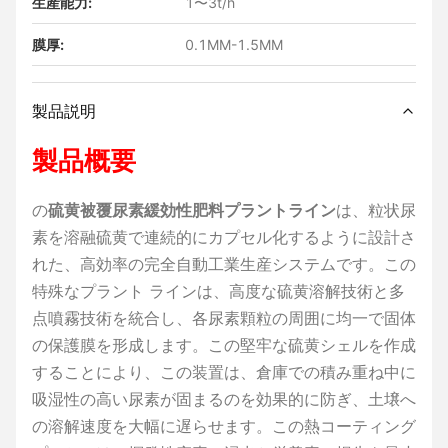
生産能力:
1〜3t/h
膜厚:
0.1MM-1.5MM
製品説明
製品概要
の
硫黄被覆尿素緩効性肥料プラントライン
は、粒状尿
素を溶融硫黄で連続的にカプセル化するように設計さ
れた、高効率の完全自動工業生産システムです。この
特殊なプラント ラインは、高度な硫黄溶解技術と多
点噴霧技術を統合し、各尿素顆粒の周囲に均一で固体
の保護膜を形成します。この堅牢な硫黄シェルを作成
することにより、この装置は、倉庫での積み重ね中に
吸湿性の高い尿素が固まるのを効果的に防ぎ、土壌へ
の溶解速度を大幅に遅らせます。この熱コーティング