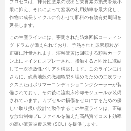
プロセスは、揮発性窒素の浸出と栄養素の損失を最小
限に抑え、それによって窒素の利用効率を最大化し、
作物の成長サイクルに合わせて肥料の有効有効期間を
延長します。
この生産ラインには、密閉された防爆回転コーティン
グ ドラムが備えられており、予熱された尿素顆粒が
正確に計量されます。溶融硫黄は回転する顆粒カーテ
ン上にマイクロスプレーされ、接触すると即座に凍結
して一次徐放性バリアを構築します。このラインには
さらに、硫黄地殻の微細亀裂を埋めるための二次ワッ
クスまたはポリマーコンディショニングシーラーが装
備されており、その後に流動床冷却モジュールが装備
されています。カプセルの損傷をゼロにするための優
しい取り扱い設計で動作するこの生産ラインは、正確
な放出制御プロファイルを備えた高品質でコスト効率
の高い硫黄被覆尿素 (SCU) を提供します。