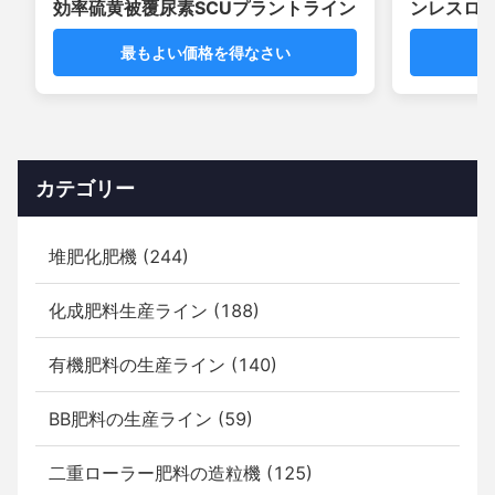
効率硫黄被覆尿素SCUプラントライン
ンレスロ
機
最もよい価格を得なさい
最
カテゴリー
堆肥化肥機 (244)
化成肥料生産ライン (188)
有機肥料の生産ライン (140)
BB肥料の生産ライン (59)
二重ローラー肥料の造粒機 (125)