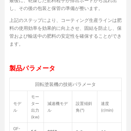
最後に、乾燥した肥料粒子が排出ポートから流れ出
し、その後の包装と保管の準備が整います。
上記のステップにより、コーティング生産ラインは肥
料の使用効率を効果的に向上させ、固結を防止し、保
管および輸送中の肥料の安定性を確保することができ
ます。
製品パラメータ
回転塗装機の技術パラメータ
モー
モデ
ター
減速機モデ
設置傾斜
速度
ル
出力
ル
角(°)
(r/min)
(kw)
GF-